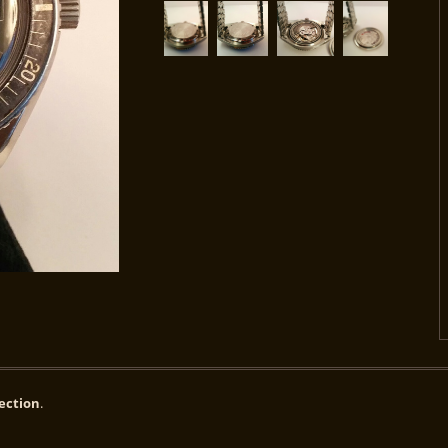
ection
.